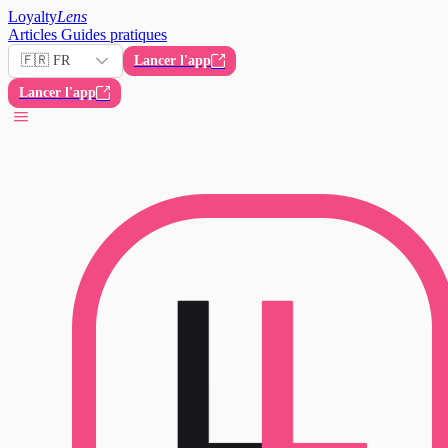
Loyalty
Lens
Articles
Guides pratiques
🇫🇷 FR
Lancer l'app
Lancer l'app