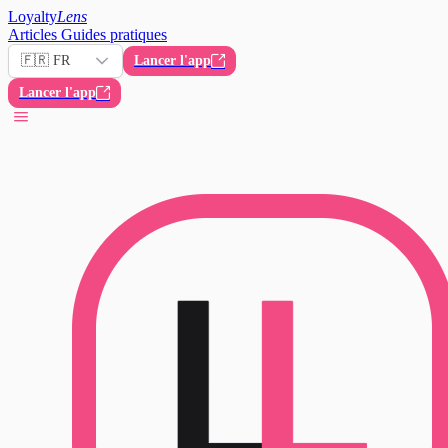
Loyalty
Lens
Articles
Guides pratiques
🇫🇷 FR
Lancer l'app
Lancer l'app