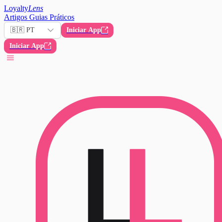
Loyalty
Lens
Artigos
Guias Práticos
🇧🇷 PT
Iniciar App
Iniciar App