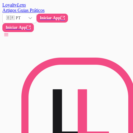
Loyalty
Lens
Artigos
Guias Práticos
🇧🇷 PT
Iniciar App
Iniciar App