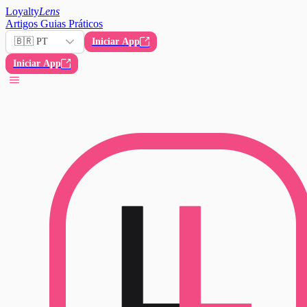
Loyalty
Lens
Artigos
Guias Práticos
🇧🇷 PT
Iniciar App
Iniciar App