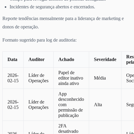
Incidentes de segurança abertos e encerrados.
Reporte tendências mensalmente para a liderança de marketing e
donos de operação.
Formato sugerido para log de auditoria:
Res
Data
Auditor
Achado
Severidade
pel
Papel de
2026-
Líder de
Ope
editor inativo
Média
02-15
Operações
Soci
ainda ativo
App
desconhecido
2026-
Líder de
com
Alta
Seg
02-15
Operações
permissão de
publicação
2FA
desativado
2026-
Líder de
Líd