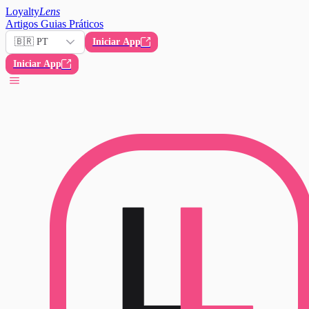
Loyalty
Lens
Artigos
Guias Práticos
🇧🇷 PT
Iniciar App
Iniciar App